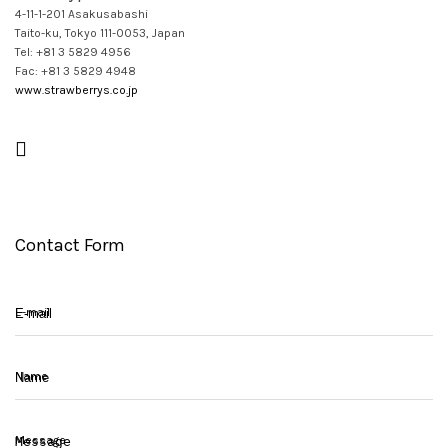
4-11-1-201 Asakusabashi
Taito-ku, Tokyo 111-0053, Japan
Tel: +81 3 5829 4956
Fac: +81 3 5829 4948
www.strawberrys.co.jp
Contact Form
E-mail
Name
Message